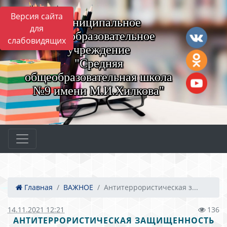
Версия сайта
Муниципальное
для
общеобразовательное
слабовидящих
учреждение
"Средняя
общеобразовательная школа
№9 имени М.И.Хилкова"
Главная
ВАЖНОЕ
Антитеррористическая з...
14.11.2021 12:21
136
АНТИТЕРРОРИСТИЧЕСКАЯ ЗАЩИЩЕННОСТЬ