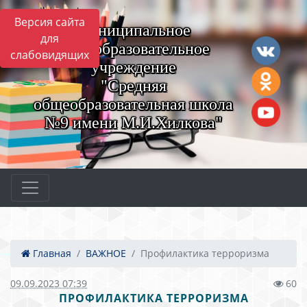
Версия сайта
Муниципальное
для
общеобразовательное
слабовидящих
учреждение
"Средняя
общеобразовательная школа
№9 имени М.И.Хилкова"
Главная
ВАЖНОЕ
Профилактика терроризма
09.09.2023 07:39
60
ПРОФИЛАКТИКА ТЕРРОРИЗМА