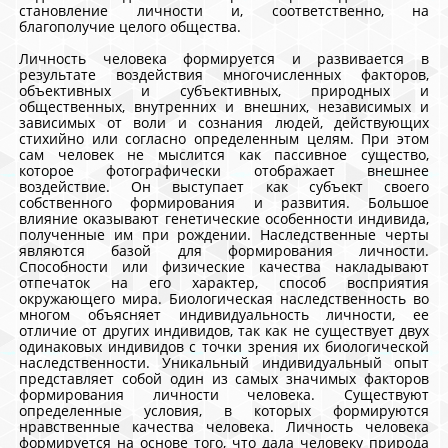
становление личности и, соответственно, на
благополучие целого общества.
Личность человека формируется и развивается в
результате воздействия многочисленных факторов,
объективных и субъективных, природных и
общественных, внутренних и внешних, независимых и
зависимых от воли и сознания людей, действующих
стихийно или согласно определенным целям. При этом
сам человек не мыслится как пассивное существо,
которое фотографически отображает внешнее
воздействие. Он выступает как субъект своего
собственного формирования и развития. Большое
влияние оказывают генетические особенности индивида,
полученные им при рождении. Наследственные черты
являются базой для формирования личности.
Способности или физические качества накладывают
отпечаток на его характер, способ восприятия
окружающего мира. Биологическая наследственность во
многом объясняет индивидуальность личности, ее
отличие от других индивидов, так как не существует двух
одинаковых индивидов с точки зрения их биологической
наследственности. Уникальный индивидуальный опыт
представляет собой один из самых значимых факторов
формирования личности человека. Существуют
определенные условия, в которых формируются
нравственные качества человека. Личность человека
формируется на основе того, что дала человеку природа