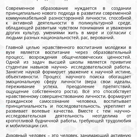
Современное образование нуждается в создании
принципиально нового подхода в развитии современной
коммуникабельной разносторонней личности, способной
к активной деятельности в поликультурной среде,
обладающей развитым чувством понимания и уважения
других культур, умениями жить в мире и согласии с
людьми разных национальностей, рас, верований.
Главной целью нравственного воспитания молодежи в
вузе является воспитание через образовательный
процесс, возрождения общечеловеческих ценностей.
Одной из задач высшей школы является привитие
студентам навыков научно- исследовательской работы.
Занятие наукой формирует уважение к научной истине,
объективности. Процесс научного поиска обогащает
эмоциональную сферу личности (вера свои идеалы,
переживание успеха, преодоление препятствий,
ощущение собственного роста). Всё это способствует
нравственному совершенствованию личности, формирует
гражданское самосознание человека, воспитывает
принципиальность и последовательность, укрепляет и
развивает волевые качества. Вместе с тем научно-
исследовательская деятельность неотделима от
кропотливой будничной работы, требующей трудолюбия
и мобилизации сил.
Духовный человек – это человек, занимающий активную