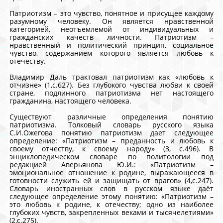
Патриотизм – это чувство, понятное и присущее каждому
разумному человеку. Он является нравственной
категорией, неотъемлемой от индивидуальных и
гражданских качеств личности. Патриотизм –
нравственный и политический принцип, социальное
чувство, содержанием которого является любовь к
отечеству.
Владимир Даль трактовал патриотизм как «любовь к
отчизне» (1,с.627). Без глубокого чувства любви к своей
стране, подлинного патриотизма нет настоящего
гражданина, настоящего человека.
Существуют различные определения понятию
патриотизма. Толковый словарь русского языка
С.И.Ожегова понятию патриотизм дает следующее
определение: «Патриотизм – преданность и любовь к
своему отчеству, к своему народу» (3, с.496). В
энциклопедическом словаре по политологии под
редакцией Аверьянова Ю.И.: «Патриотизм –
эмоциональное отношение к родине, выражающееся в
готовности служить ей и защищать от врагов» (4,с.247).
Словарь иностранных слов в русском языке даёт
следующее определение этому понятию: «Патриотизм –
это любовь к родине, к отечеству; одно из наиболее
глубоких чувств, закрепленных веками и тысячелетиями»
(2,с.275).