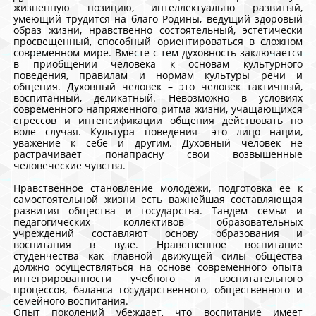
жизненную позицию, интеллектуально развитый,
умеющий трудится на благо Родины, ведущий здоровый
образ жизни, нравственно состоятельный, эстетически
просвещенный, способный ориентироваться в сложном
современном мире. Вместе с тем духовность заключается
в приобщении человека к основам культурного
поведения, правилам и нормам культуры речи и
общения. Духовный человек – это человек тактичный,
воспитанный, деликатный. Невозможно в условиях
современного напряженного ритма жизни, учащающихся
стрессов и интенсификации общения действовать по
воле случая. Культура поведения– это лицо нации,
уважение к себе и другим. Духовный человек не
растрачивает понапрасну свои возвышенные
человеческие чувства.
Нравственное становление молодежи, подготовка ее к
самостоятельной жизни есть важнейшая составляющая
развития общества и государства. Тандем семьи и
педагогических коллективов образовательных
учреждений составляют основу образования и
воспитания в вузе. Нравственное воспитание
студенчества как главной движущей силы общества
должно осуществляться на основе современного опыта
интегрированности учебного и воспитательного
процессов, баланса государственного, общественного и
семейного воспитания.
Опыт поколений убеждает, что воспитание имеет