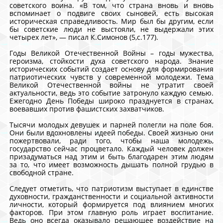
советского воина. «В том, что страна вновь и вновь
вспоминает о подвиге своих сыновей, есть высокая
историческая справедливость. Мир был бы другим, если
бы советские люди не выстояли, не выдержали этих
четырех лет», — писал К.Симонов (5,с.177).
Годы Великой Отечественной Войны – годы мужества,
героизма, стойкости духа советского народа. Знание
исторических событий создает основу для формирования
патриотических чувств у современной молодежи. Тема
Великой Отечественной войны не утратит своей
актуальности, ведь это событие затронуло каждую семью.
Ежегодно День Победы широко празднуется в странах,
воевавших против фашистских захватчиков.
Тысячи молодых девушек и парней полегли на поле боя.
Они были вдохновлены идеей победы. Своей жизнью они
пожертвовали, ради того, чтобы наша молодежь,
государство сейчас процветало. Каждый человек должен
призадуматься над этим и быть благодарен этим людям
за то, что имеет возможность дышать полной грудью в
свободной стране.
Следует отметить, что патриотизм выступает в единстве
духовности, гражданственности и социальной активности
личности, который формируется под влиянием многих
факторов. При этом главную роль играет воспитание.
Ведь оно всегда оказывало решающее воздействие на