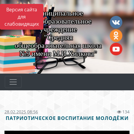
Версия сайта
Муниципальное
для
общеобразовательное
слабовидящих
учреждение
"Средняя
общеобразовательная школа
№9 имени М.И.Хилкова"
28.02.2025 08:56
134
ПАТРИОТИЧЕСКОЕ ВОСПИТАНИЕ МОЛОДЁЖИ