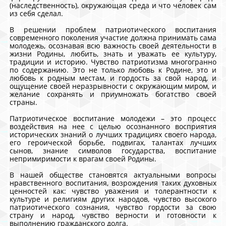
(наследственность), окружающая среда и что человек сам
из себя сделал.
В решении проблем патриотического воспитания
современного поколения участие должна принимать сама
молодежь, осознавая всю важность своей деятельности в
жизни Родины, любить, знать и уважать ее культуру,
традиции и историю. Чувство патриотизма многогранно
по содержанию. Это не только любовь к Родине, это и
любовь к родным местам, и гордость за свой народ, и
ощущение своей неразрывности с окружающим миром, и
желание сохранять и приумножать богатство своей
страны.
Патриотическое воспитание молодежи – это процесс
воздействия на нее с целью осознанного восприятия
исторических знаний о лучших традициях своего народа,
его героической борьбе, подвигах, талантах лучших
сынов, знание символов государства, воспитание
непримиримости к врагам своей Родины.
В нашей обществе становятся актуальными вопросы
нравственного воспитания, возрождения таких духовных
ценностей как: чувство уважения и толерантности к
культуре и религиям других народов, чувство высокого
патриотического сознания, чувство гордости за свою
страну и народ, чувство верности и готовности к
выполнению гражданского долга.