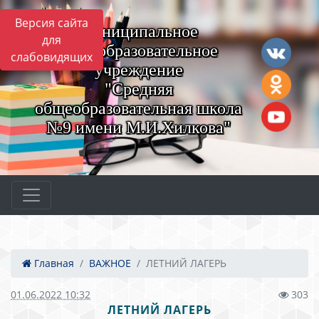
Версия сайта
Муниципальное
для
общеобразовательное
слабовидящих
учреждение
"Средняя
общеобразовательная школа
№9 имени М.И.Хилкова"
Главная
ВАЖНОЕ
ЛЕТНИЙ ЛАГЕРЬ
01.06.2022 10:32
303
ЛЕТНИЙ ЛАГЕРЬ