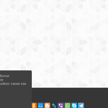
ботки
ие
okies такие как