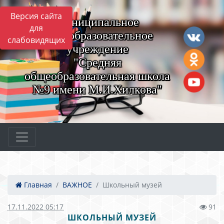
Версия сайта
Муниципальное
для
общеобразовательное
слабовидящих
учреждение
"Средняя
общеобразовательная школа
№9 имени М.И.Хилкова"
Главная
ВАЖНОЕ
Школьный музей
17.11.2022 05:17
91
ШКОЛЬНЫЙ МУЗЕЙ