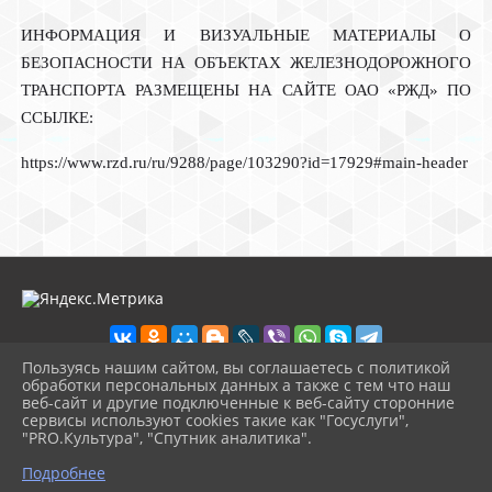
ИНФОРМАЦИЯ И ВИЗУАЛЬНЫЕ МАТЕРИАЛЫ О
БЕЗОПАСНОСТИ НА ОБЪЕКТАХ ЖЕЛЕЗНОДОРОЖНОГО
ТРАНСПОРТА РАЗМЕЩЕНЫ НА САЙТЕ ОАО «РЖД» ПО
ССЫЛКЕ:
https://www.rzd.ru/ru/9288/page/103290?id=17929#main-header
Пользуясь нашим сайтом, вы соглашаетесь с политикой
обработки персональных данных а также с тем что наш
веб-сайт и другие подключенные к веб-сайту сторонние
2026 г. sosh9sonkovo.ru
сервисы используют cookies такие как "Госуслуги",
Вход
"PRO.Культура", "Спутник аналитика".
Карта сайта
^
Политика обработки персональных данных
Подробнее