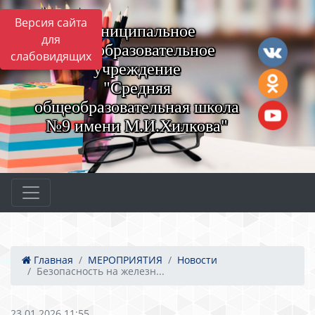
Версия сайта
Муниципальное
для
общеобразовательное
слабовидящих
учреждение
"Средняя
общеобразовательная школа
№9 имени М.И.Хилкова"
Главная
МЕРОПРИЯТИЯ
Новости
Безопасность на железн...
23.01.2026 11:55